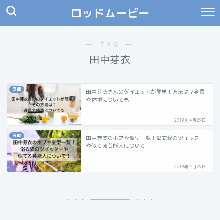
ロッドムービー
― TAG ―
田中芽衣
芸能
田中芽衣さんのダイエットが簡単！方法は？身長
や体重についても
2019年4月29日
芸能
田中芽衣のボブや髪型一覧！浴衣姿のツイッター
や似てる芸能人について！
2019年4月29日