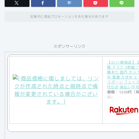
記事内に商品プロモーションを含む場合があります
スポンサーリンク
【8/21頃発送】
感 マスク 3枚組 7
庫あり 国内 大人
め 普通 大きめ 
スポーツ フェイス
代引き,後払い不
価格：1200円（
点)