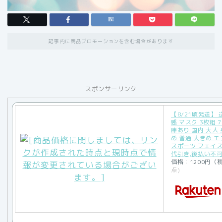
記事内に商品プロモーションを含む場合があります
スポンサーリンク
【8/21頃発送】
感 マスク 3枚組 7
庫あり 国内 大人
め 普通 大きめ 
スポーツ フェイス
代引き,後払い不
価格：1200円（
点)