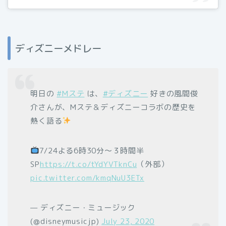
ディズニーメドレー
明日の
#Mステ
は、
#ディズニー
好きの風間俊
介さんが、Mステ＆ディズニーコラボの歴史を
熱く語る
7/24よる6時30分～３時間半
SP
https://t.co/tYdYVTknCu
（外部）
pic.twitter.com/kmqNuU3ETx
— ディズニー・ミュージック
(@disneymusicjp)
July 23, 2020