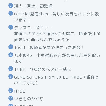
瑛人「香水」初歌唱
Official髭男dism 美しい夜景をバックに歌
います！
ディズニーメドレー
高嶋ちさ子×木下晴香×石丸幹二 風間俊介が
語るNo1曲はなんでしょうか
Toshl 視聴者投票で決まった夏歌！
乃木坂46 小室哲哉さんが選曲した曲を歌い
ます
TUBE 100発の花火と一緒に
GENERATIONS from EXILE TRIBE（観客と
のコラボも）
HYDE
いきものがかり