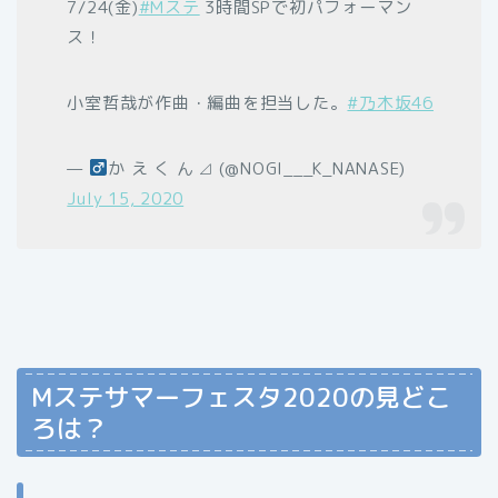
7/24(金)
#Mステ
3時間SPで初パフォーマン
ス！
小室哲哉が作曲・編曲を担当した。
#乃木坂46
—
か え く ん ⊿ (@NOGI___K_NANASE)
July 15, 2020
Mステサマーフェスタ2020の見どこ
ろは？