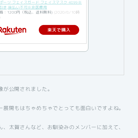
ポーツ フェイスガード フェイスマスク 4899※
引き,後払い不可※非医療用
格：1200円（税込、送料無料)
(2020/8/10時
)
楽天で購入
像が公開されました。
ー展開もはちゃめちゃでとっても面白いですよね。
ん、太賀さんなど、お馴染みのメンバーに加えて、