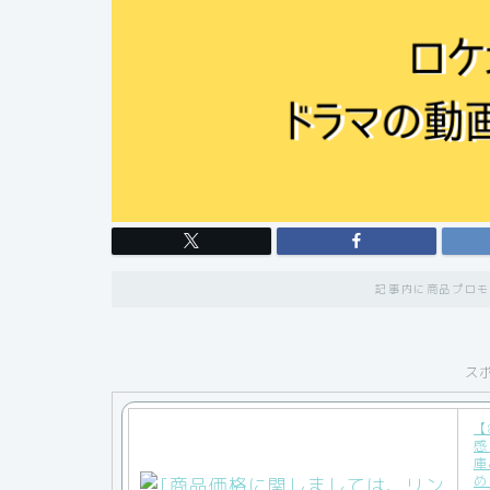
記事内に商品プロモ
ス
【
感
庫
め