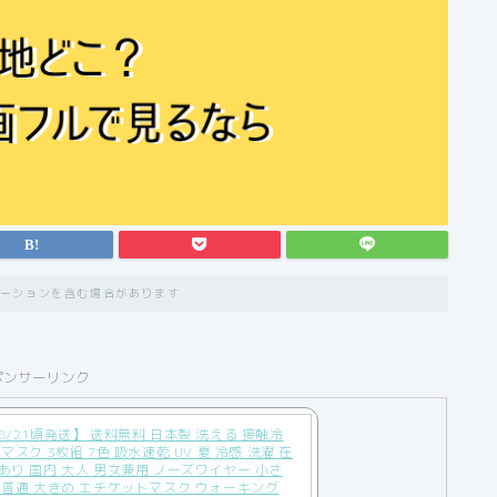
ーションを含む場合があります
ポンサーリンク
8/21頃発送】 送料無料 日本製 洗える 接触冷
 マスク 3枚組 7色 吸水速乾 UV 夏 冷感 洗濯 在
あり 国内 大人 男女兼用 ノーズワイヤー 小さ
 普通 大きめ エチケットマスク ウォーキング