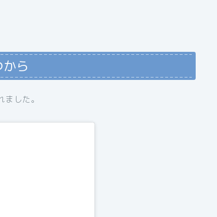
つから
れました。