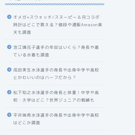
オメガ×スウォッチ/スヌーピー＆月コラボ
時計はどこで買える？値段や通販Amazon楽
天も調査
池江璃花子選手の年収はいくら？身長や着
ている水着も調査
成田実生水泳選手の身長や出身中学や高校
とかわいいのはハーフだから？
松下知之水泳選手の身長と体重！中学や高
校・大学はどこ？世界ジュニアの戦績も
平井瑞希水泳選手の身長や出身中学や高校
はどこか調査