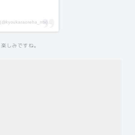
(@kyoukaraoreha_ntv)がシェアした投稿 –
2020年 4月月12日午後
！楽しみですね。