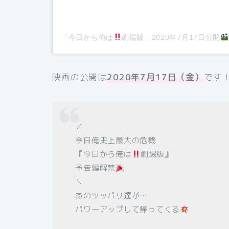
「今日から俺は
劇場版」2020年7月17日公開
映画の公開は
2020年7月17日（金）
です
／
今日俺史上最大の危機
『今日から俺は
劇場版』
予告編解禁
＼
あのツッパリ達が…
パワーアップして帰ってくる