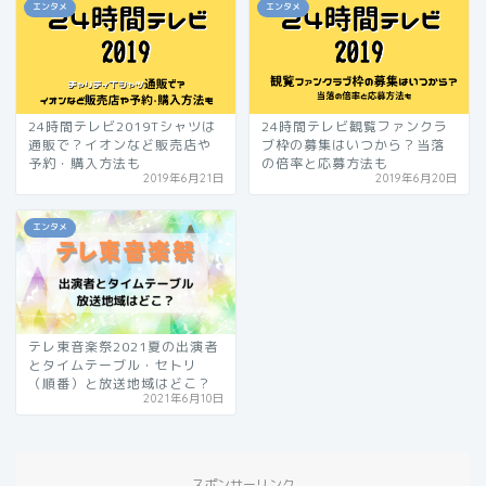
エンタメ
エンタメ
24時間テレビ2019Tシャツは
24時間テレビ観覧ファンクラ
通販で？イオンなど販売店や
ブ枠の募集はいつから？当落
予約・購入方法も
の倍率と応募方法も
2019年6月21日
2019年6月20日
エンタメ
テレ東音楽祭2021夏の出演者
とタイムテーブル・セトリ
（順番）と放送地域はどこ？
2021年6月10日
スポンサーリンク