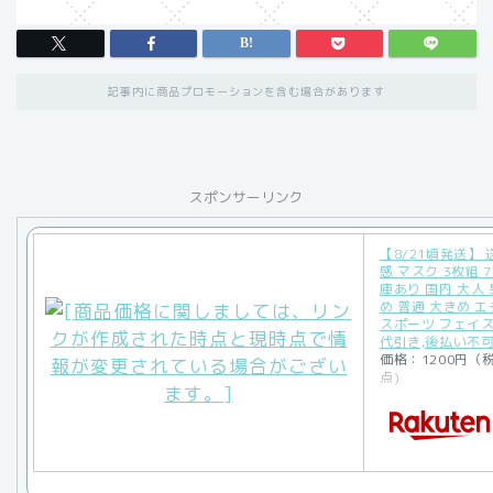
記事内に商品プロモーションを含む場合があります
スポンサーリンク
【8/21頃発送】
感 マスク 3枚組 7
庫あり 国内 大人
め 普通 大きめ 
スポーツ フェイス
代引き,後払い不
価格：1200円（
点)