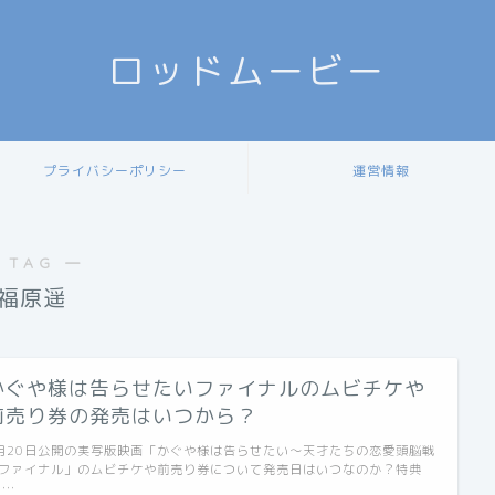
ロッドムービー
プライバシーポリシー
運営情報
 TAG ―
福原遥
かぐや様は告らせたいファイナルのムビチケや
前売り券の発売はいつから？
月20日公開の実写版映画「かぐや様は告らせたい～天才たちの恋愛頭脳戦
ファイナル」のムビチケや前売り券について発売日はいつなのか？特典
 …