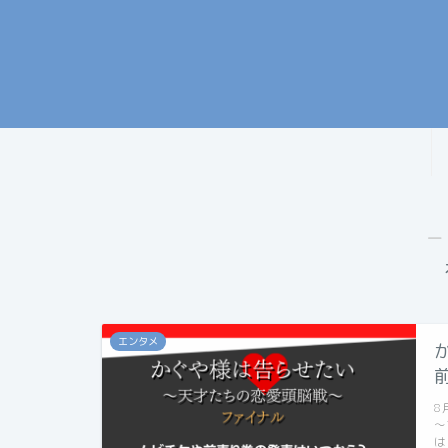
―
エンタメ
8
～
は