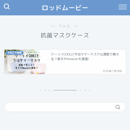
ロッドムービー
― TAG ―
抗菌マスクケース
お役立ち情報
クーリイCOOLLY今治サマーマスクは通販で買え
る？楽天やAmazonも調査!
2020年7月18日