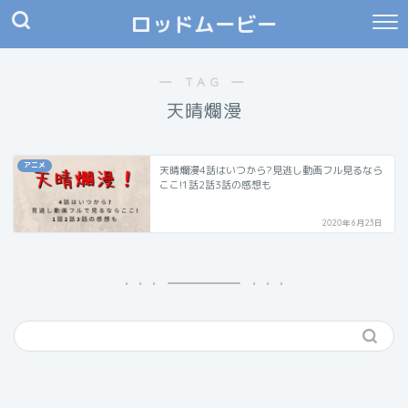
ロッドムービー
― TAG ―
天晴爛漫
アニメ
天晴爛漫4話はいつから?見逃し動画フル見るなら
ここ!1話2話3話の感想も
2020年6月23日