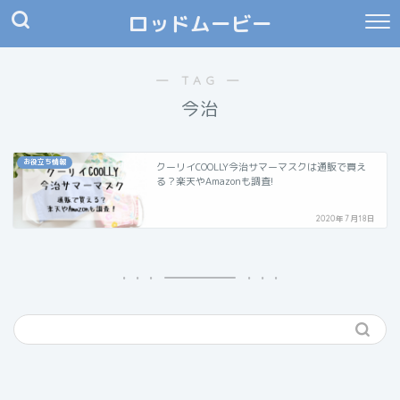
ロッドムービー
― TAG ―
今治
お役立ち情報
クーリイCOOLLY今治サマーマスクは通販で買え
る？楽天やAmazonも調査!
2020年7月18日