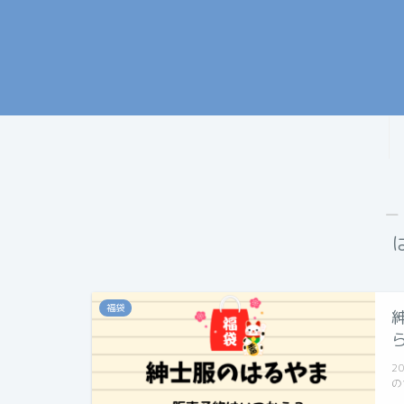
―
福袋
2
の